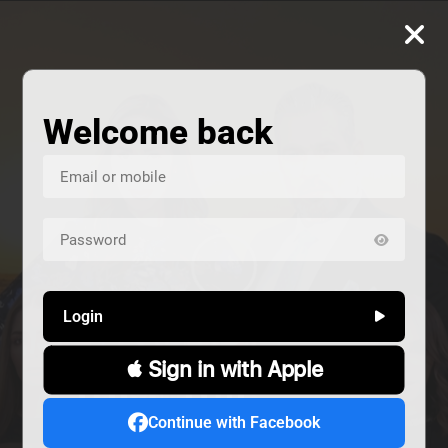
Welcome back
Login
 Sign in with Apple
ALIVE
هند خانم
المشردون
Continue with Facebook
دراما
دراما
Alive