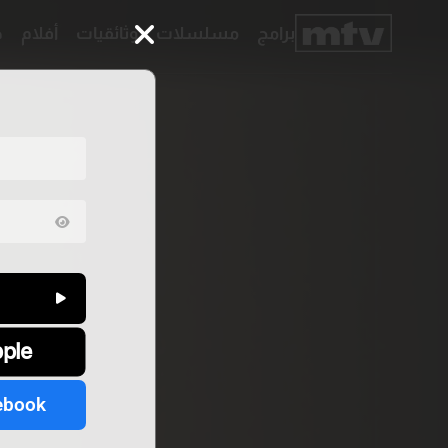
برامج
مسلسلات
وثائقيات
أفلام
ح
برامج
مسلسلات
وثائقيات
أفلام
حلقات
خاصّة
بودكاست
جدول
البرامج
قائمتي
عن
تواصل
MTV
معنا
pple
Faq
شروط
الترددات
الإسـتخدام
سياسة
الخصوصية
ebook