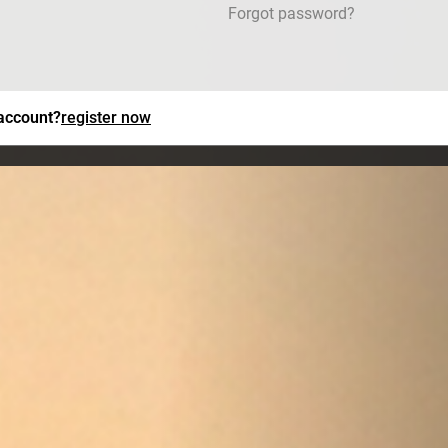
Forgot password?
 account?
register now