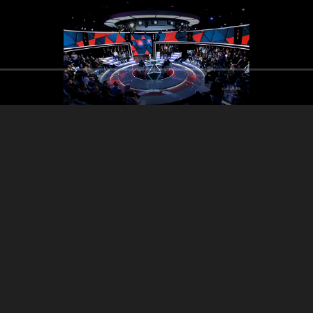
Part 4 - Antoine Habchi -
Part 5 - Antoine
Neemat Frem - Assaad
Neemat Frem 
t 3 - Antoine Habchi -
Nakad
eemat Frem - Assaad
Nakad