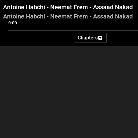
Antoine Habchi - Neemat Frem - Assaad Nakad
Antoine Habchi - Neemat Frem - Assaad Nakad
0:00
Chapters
Part 1 - Intro - Georges
Part 2 - Antoine Habchi -
Ghanem - Ida2at
Neemat Frem - Assaad
Par
Nakad
N