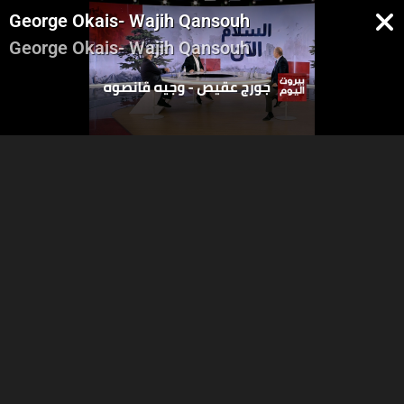
George Okais- Wajih Qansouh
George Okais- Wajih Qansouh