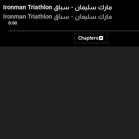
Ironman Triathlon مارك سليمان - سباق
Ironman Triathlon مارك سليمان - سباق
0:00
Chapters
16:16
15:12
34:11
يقي
د. عماد مراد - السلام بين مصر
المقدمة
واسرائيل