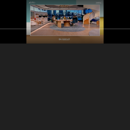
21:00
13:41
2
د. الياس حداد - كسور الورك
أخبار المشاهير - موس
عند المسنين