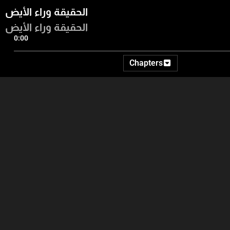
الحقيقة وراء الأيض
الحقيقة وراء الأيض
0:00
Chapters
18:11
17:24
10:34
دولة لبنان الكبير - شخصية
أسرارها وتقنياتها Muay
اليوم: الملكة فيكتوريا
Thaiالمقدمة - متل اليوم -
رياضة الـ