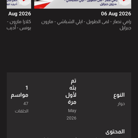
1h 23min
1h 25min
05 Aug 2026
06 Aug 2026
رامي نصار - لمى الطويل - ايلي الشباشي - مارون
كلارا مارون - سين
جبرايل
يونس - أديب عبد 
تم
بثه
1
لأول
مواسم
النوع
مرة
47
حوار
May
الحلقات
2026
المحتوى