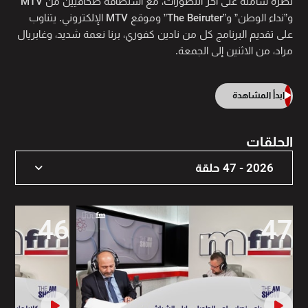
نظرة شاملة على آخر التطورات، مع استضافة صحافيين من MTV
و”نداء الوطن” و”The Beiruter” وموقع MTV الإلكتروني. يتناوب
على تقديم البرنامج كل من نادين كفوري، برنا نعمة شديد، وغابريال
مراد، من الاثنين إلى الجمعة.
ابدأ المشاهدة
الحلقات
2026 - 47 حلقة
2026 - 47 حلقة
46
47