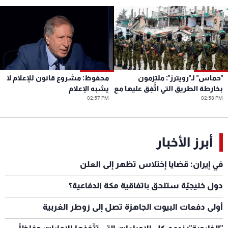
"حماس" لـ"رويترز": ملتزمون
محفوظ: مشروع قانون للإعلام لا
بخارطة الطريق التي اتُّفِق عليها مع
يشبه الإعلام
02:58 PM
الوسطاء وممثلي مجلس السلام
02:57 PM
في القاهرة منذ 10 أيام
أبرز الأخبار
في إيران: قضايا إختلاس تظهر إلى العلن
دول خليجيّة ستلحق باتفاقية مكة الدفاعية؟
أولى دفعات البيوت الجاهزة تصل إلى زوطر الغربية