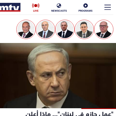
LIVE
NEWSCASTS
PROGRAMS
en
الأخبار
سياسة
ناس
إقتصاد
فن
منوعات
رياضة
كأس العالم
البرامج
"عمل حازم في لبنان"... ماذا أعلن
جدول البرامج