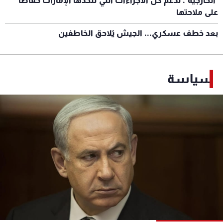
"الخارجية": ندعم كل الاجراءات التي تتّخذها الإمارات حفاظاً
على ملاحتها
بعد خطف عسكري... الجيش يُلاحق الخاطفين
سياسة