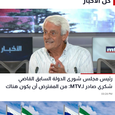
كل الأخبار
رئيس مجلس شورى الدولة السابق القاضي
شكري صادر لـMTV: من المفترض أن يكون هناك
دولة قانون وأن يخضع الجميع للقانون و"الكبير قبل
03:26 PM
الصّغير" ورأينا في السّنوات الماضية إلى أين أوصلنا
التّمييز