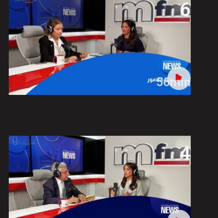
6
56min
4