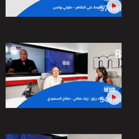
57min
8
54min