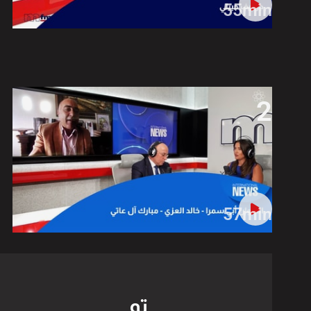
55min
2
57min
تم