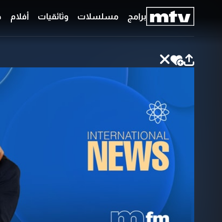
برامج
مسلسلات
وثائقيات
أفلام
ح
برامج
مسلسلات
وثائقيات
أفلام
حلقات
خاصّة
بودكاست
جدول
البرامج
قائمتي
عن
تواصل
MTV
معنا
Faq
شروط
الترددات
الإسـتخدام
سياسة
الخصوصية