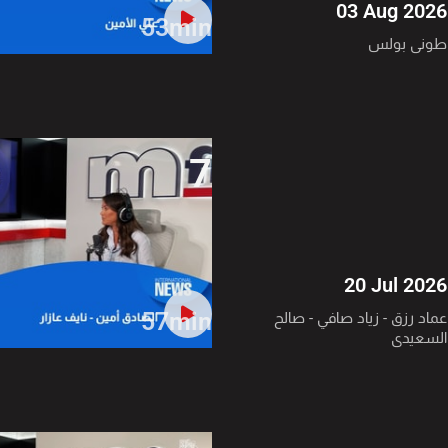
03 Aug 2026
53min
طوني بولس
7
20 Jul 2026
57min
عماد رزق - زياد صافي - صالح
السعيدي