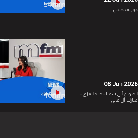
54min
جوزيف جبيلي
1
08 Jun 2026
46min
انطوان أبي سمرا - خالد العزي -
مبارك آل عاتي