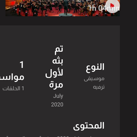
1h 04min
تم
بثه
1
النوع
لأول
مواسم
موسيقى
مرة
ترفيه
1 الحلقات
July
2020
المحتوى