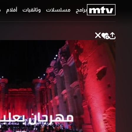
برامج
مسلسلات
وثائقيات
أفلام
ح
برامج
مسلسلات
وثائقيات
أفلام
حلقات
خاصّة
بودكاست
جدول
البرامج
قائمتي
عن
تواصل
MTV
معنا
Faq
شروط
الترددات
الإسـتخدام
سياسة
الخصوصية