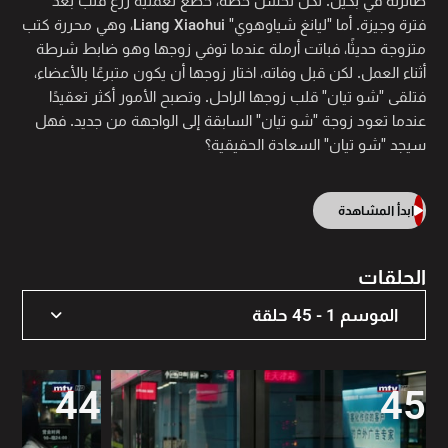
طائرته في بكين. لكن لحسن حظه، خضع لعملية زرع قلب بعد
فترة وجيزة. أما "ليانغ شياوهوي" Liang Xiaohui، وهي محررة كتب
متزوجة حديثًا، فباتت أرملة عندما توفي زوجها وهو ضابط شرطة
أثناء العمل. لكن قبل وفاته، اختار زوجها أن يكون متبرعًا بالأعضاء،
فتلقى "شو تيان" قلب زوجها الراحل. وتصبح الأمور أكثر تعقيدًا
عندما تعود زوجة "شو تيان" السابقة إلى الواجهة من جديد. فهل
سيجد "شو تيان" السعادة الحقيقية؟
ابدأ المشاهدة
الحلقات
الموسم 1 - 45 حلقة
الموسم 1 - 45 حلقة
44
45