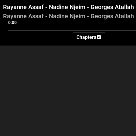
Rayanne Assaf - Nadine Njeim - Georges Atallah 
Rayanne Assaf - Nadine Njeim - Georges Atallah 
0:00
Chapters
George Ghanem
Nawal Meouchy - Salim
Ra
Meouchy - Badri Meouchy -
Nje
Michel Meouchy - Samia
Meouchy