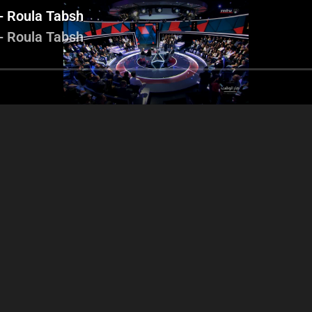
- Roula Tabsh
- Roula Tabsh
Georges Atallah - Bilal
Georges Atall
yanne Assaf - Nadine
Abdallah - Roula Tabsh -
Abdallah - Roul
im - Georges Atallah -
Naser Yassine
Naser Yassine - 
Roula Tabsh