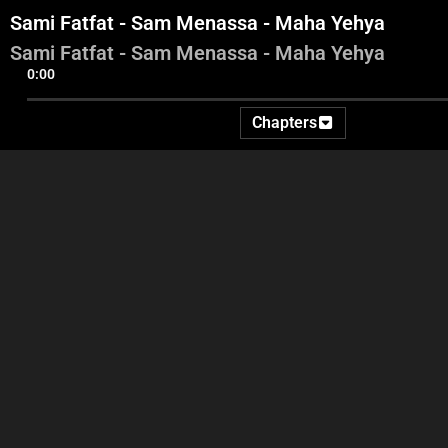
Sami Fatfat - Sam Menassa - Maha Yehya
Sami Fatfat - Sam Menassa - Maha Yehya
0:00
Chapters
Intro - Georges Ghanem -
Charbel Kordahy - Sibylle
Rachid 
Audience Engagement
Rizk - Tony El Rami - Ghada
- Ami
Eid