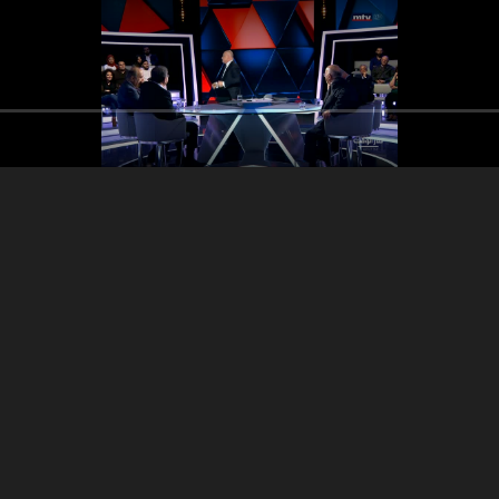
Derbass - Fadi Aboud
Sam Menassa - Fadi Abboud
Sami Fatfat - Sam 
ne Hotait - Ghada Eid
- Rachid Derbass - Amine
Ma
Hotait