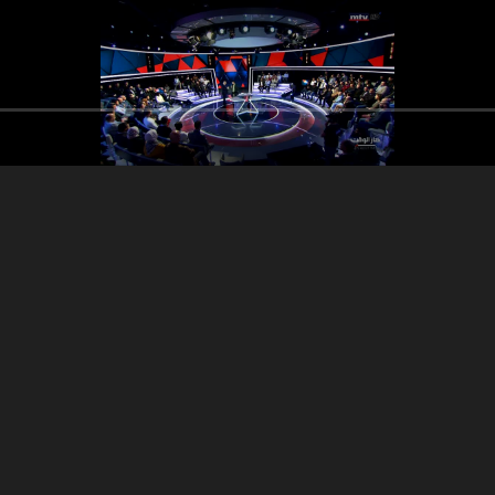
Georges Okeis - Mario Aoun
- Baker Al Hujeiry -
Mohammad Obeid
Georges Okeis - M
- Baker Al
es Okeis - Mario Aoun
Mohamma
- Baker Al Hujeiry -
Mohammad Obeid