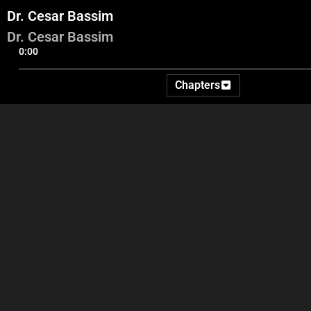
Dr. Cesar Bassim
Dr. Cesar Bassim
0:00
Chapters
Intro - Georges Ghanem -
Dr. Cesar Bassim
Highlights
Georg