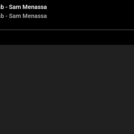
iab - Sam Menassa
iab - Sam Menassa
Vera Yammine - Antoine
ra Yammine - Antoine
Costantine - Sam Menassa -
ntine - Youssef Diab -
Ghassan Jawwad
Sam Menassa
Vera Yammine 
Costantine - Sam 
Ghassa