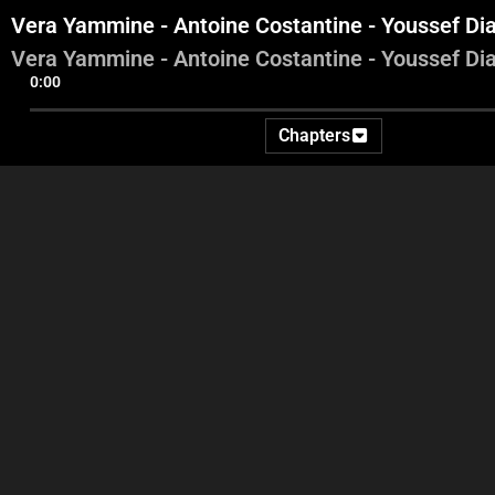
Vera Yammine - Antoine Costantine - Youssef D
Vera Yammine - Antoine Costantine - Youssef D
0:00
Chapters
Intro - George Ghanem -
Ida2at
Vera Yammine - Antoine
Ve
Costantine - Youssef Diab -
Costa
Sam Menassa