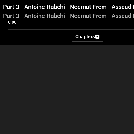
Part 3 - Antoine Habchi - Neemat Frem - Assaad
Part 3 - Antoine Habchi - Neemat Frem - Assaad
0:00
Chapters
Part 1 - Intro - Georges
Part 2 - Antoine Habchi -
Ghanem - Ida2at
Neemat Frem - Assaad
Nakad
Par
N