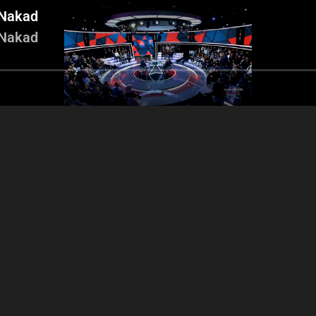
 Nakad
 Nakad
Part 4 - Antoine Habchi -
Part 5 - Antoin
Neemat Frem - Assaad
Neemat Frem 
Nakad
t 3 - Antoine Habchi -
eemat Frem - Assaad
Nakad