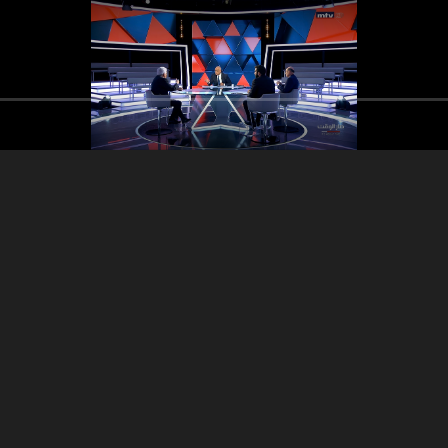
r Nassif Hetti - Sarkis
Dr Nassif Hett
Dr Nassif Hetti - Sarkis
Naoum
Naoum – Maurice Matta