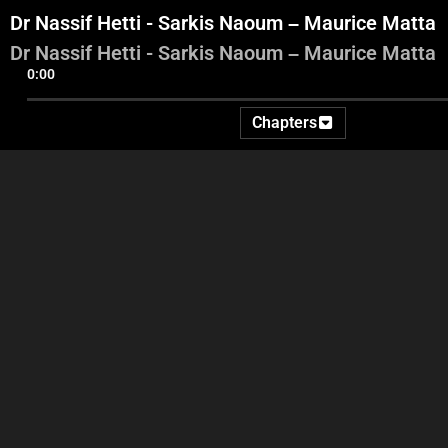
Dr Nassif Hetti - Sarkis Naoum – Maurice Matta
Dr Nassif Hetti - Sarkis Naoum – Maurice Matta
0:00
Chapters
Intro - Georges Ghanem -
Dr Bilal Abdallah - Dr Elie
D
Ida2at
Awad