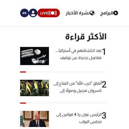
البرامج
نشرة الأخبار
LIVE
en
الأكثر قراءة
1
بعد انكشافهم في أستراليا...
تفاصيل جديدة عن توقيف
"شبكة الكوكايين"
2
أنفاق "حزب الله" من البقاع إلى
كسروان فجبيل وصولاً إلى
المختارة... التفاصيل في نشرة
الأخبار بعد قليل
3
الرئيس عون ردّ 4 قوانين إلى
مجلس النواب