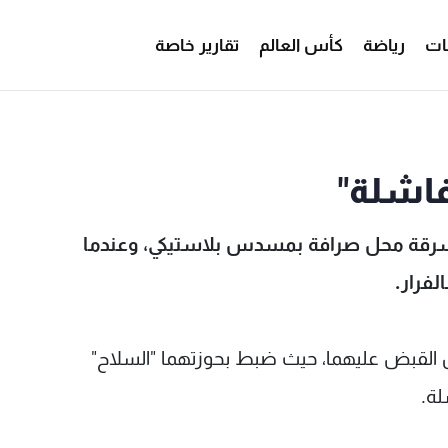
ات
رياضة
كأس العالم
تقارير خاصة
ولة سطو "فاشلة" - MTV Lebanon
فاشلة"
 سرقة محل صرافة بمسدس بلاستيكي، وعندما
لفرار.
من القبض عليهما، حيث ضبط بحوزتهما "السلاح"
لة.