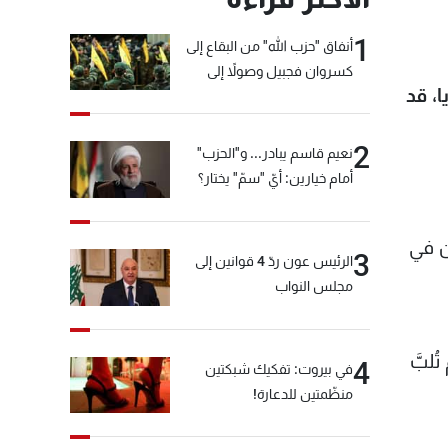
1
أنفاق "حزب الله" من البقاع إلى
كسروان فجبيل وصولاً إلى
ا، قد
المختارة... التفاصيل في نشرة
الأخبار بعد قليل
2
نعيم قاسم يبادر... و"الحزب"
أمام خيارين: أيّ "سمّ" يختار؟
روا بالزلزال يبلغ 23 مليونا، بينهم نحو 5 ملايين في
3
الرئيس عون ردّ 4 قوانين إلى
مجلس النواب
لبَّ
4
في بيروت: تفكيك شبكتين
منظّمتين للدعارة!