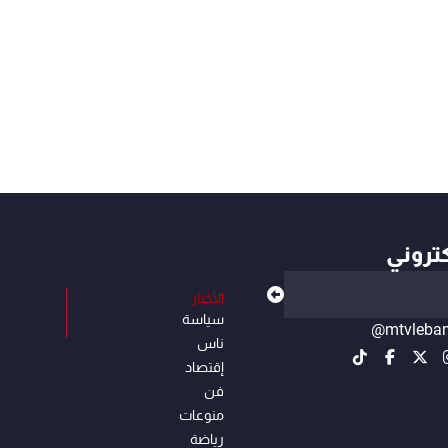
كتروني
الأخبار
سياسة
@mtvleba
ناس
إقتصاد
فن
منوعات
رياضة