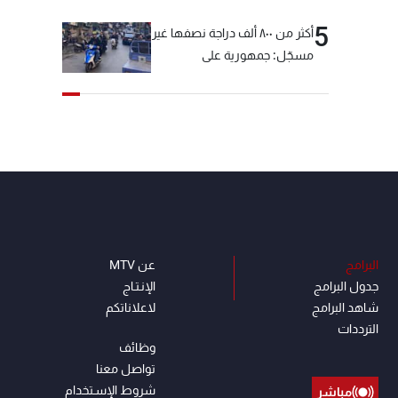
5
أكثر من ٨٠٠ ألف دراجة نصفها غير
مسجّل: جمهورية على
"دولابَين"!
البرامج
عن MTV
جدول البرامج
الإنـتـاج
شاهد البرامج
لاعلاناتكم
الترددات
وظائف
تواصل معنا
شروط الإسـتخدام
مباشر