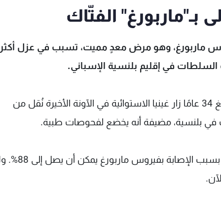
ى بـ"ماربورغ" الفتّاك
روس ماربورغ، وهو مرض معدٍ مميت، تسبب في عزل أكثر
وقالت السلطات الصحية في الإقليم إن شخصا يبلغ 34 عامًا زار غينيا الاستوائية في الآونة الأخيرة نُقل من
ي بلنسية، مضيفة أنه يخضع لفحوصات طبية.
وذكرت منظمة الصحة العالمية أن معدل الوفيات بسبب الإصابة بفيروس ماربورغ يم
آن.