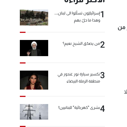
1
إسرائيليّون تسلّلوا الى لبنان...
وهذا ما حلّ بهم
 من
2
من يصدّق الشيخ نعيم؟
3
تكسير سيارة نور غندور في
منطقة الرملة البيضاء
كن أن يصل إلى 88%. ولا
4
بشرى "كهربائية" للبنانيين!