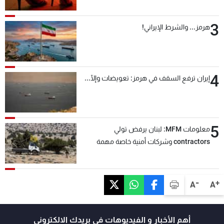
3
هرمز... والشرط الإيراني!
4
إيران ترفع السقف في هرمز: تعويضات وإلّا...
5
معلومات MFM: لبنان يرفض تولي
contractors وشركات أمنية خاصة مهمة
التحقق من نزع سلاح "حزب الله"
-
+
A
A
أهم الأخبار و الفيديوهات في بريدك الالكتروني