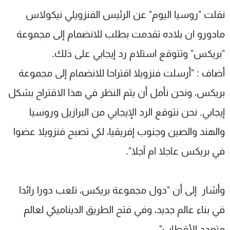
شاهد البرامج
نقلت "روسيا اليوم" عن الرئيس الفنزويلي نيكولاس
الترددات
مادورو ان بلاده تقدمت بطلب للانضمام إلى مجموعة
"بريكس" وتتوقع استلام رد إيجابي على ذلك.
عن MTV
وظائف
الإنـتـاج
تواصل معنا
أضاف : "أرسلت فنزويلا اقتراحا للانضمام إلى مجموعة
لاعلاناتكم
شروط الإسـتخدام
بريكس، ونحن نأمل أن يتم النظر في هذا الاقتراح بشكل
سياسة الخصوصية
إيجابي. نحن نتوقع الرد الإيجابي من البرازيل وروسيا
والهند والصين وجنوب إفريقيا، لكي تصبح فنزويلا عضوا
في بريكس عاجلا ام آجلا".
وأشار إلى أن "دول مجموعة بريكس، تلعب دورا رائدا
في بناء عالم جديد، وفي فتح الطريق الديناميكي لعالم
متعدد الأقطاب".