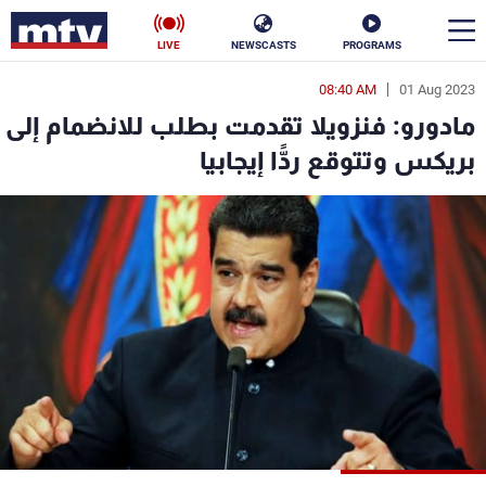
LIVE
NEWSCASTS
PROGRAMS
08:40 AM
01 Aug 2023
en
مادورو: فنزويلا تقدمت بطلب للانضمام إلى
الأخبار
بريكس وتتوقع ردًّا إيجابيا
سياسة
ناس
إقتصاد
فن
منوعات
رياضة
كأس العالم
البرامج
جدول البرامج