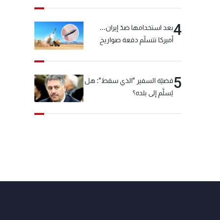
4
بعد استخدامها ضدّ إيران...
أميركا تتسلّم دفعة صواريخ
كبيرة!
5
قضيّة السفير "الذي سقط": هل
يُسلَّم إلى بلده؟