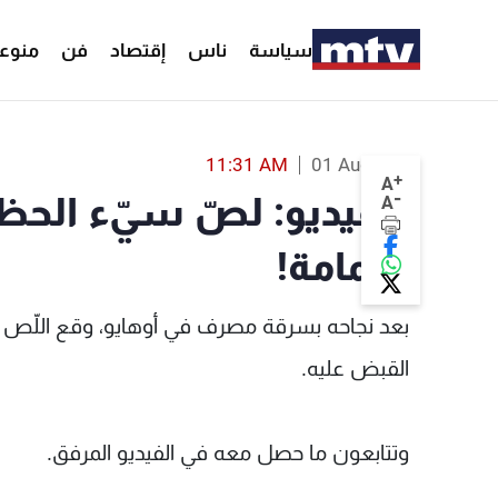
سياسة
ناس
إقتصاد
فن
منوع
بالفيديو: لصّ سيّء الحظ... من المصرف إلى القمامة! - MTV Lebanon
11:31 AM
01 Aug 2023
+
A
-
بالفيديو: لصّ سيّء الحظ
A
القمامة!
بعد نجاحه بسرقة مصرف في أوهايو، وقع اللّص 
القبض عليه.
وتتابعون ما حصل معه في الفيديو المرفق.