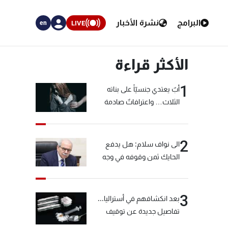
البرامج
نشرة الأخبار
LIVE
en
الأكثر قراءة
1
أبٌ يعتدي جنسيّاً على بناته
الثلاث… واعترافاتٌ صادمة
2
الى نواف سلام: هل يدفع
الحايك ثمن وقوفه في وجه
خيّاط؟
3
بعد انكشافهم في أستراليا...
تفاصيل جديدة عن توقيف
"شبكة الكوكايين"