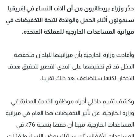
شاهد البرامج
حذّر وزراء بريطانيون من أن آلاف النساء في إفريقيا
الترددات
سيموتون أثناء الحمل والولادة نتيجة التخفيضات في
ميزانية المساعدات الخارجية للمملكة المتحدة.
عن MTV
وظائف
الإنـتـاج
تواصل معنا
لاعلاناتكم
شروط الإسـتخدام
وأفادت وزارة الخارجية بأن ميزانيتها للبلدان منخفضة
سياسة الخصوصية
الدخل قد تم تخفيضها على المدى القصير لتحقيق هدف
الادخار، لكنها ستتضاعف بعد ذلك تقريبا.
وكشف تقييم داخلي أجراه موظفو الخدمة المدنية في
وزارة الخارجية، عن تأثير التخفيضات هذا العام في ميزانية
المساعدات الخارجية، مبينا أن خفضا بنسبة 76٪ في
المساعدات لأفغانستان سيترك بعض النساء والفتيات