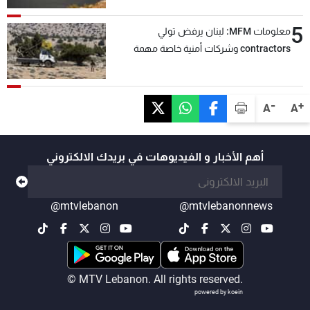
5
معلومات MFM: لبنان يرفض تولي
contractors وشركات أمنية خاصة مهمة
التحقق من نزع سلاح "حزب الله"
-
+
A
A
أهم الأخبار و الفيديوهات في بريدك الالكتروني
@mtvlebanon
@mtvlebanonnews
© MTV Lebanon. All rights reserved.
powered by koein