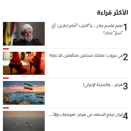
الأكثر قراءة
1
نعيم قاسم يبادر... و"الحزب" أمام خيارين: أيّ
"سمّ" يختار؟
2
في بيروت: تفكيك شبكتين منظّمتين للدعارة!
3
هرمز... والشرط الإيراني!
4
إيران ترفع السقف في هرمز: تعويضات وإلّا...