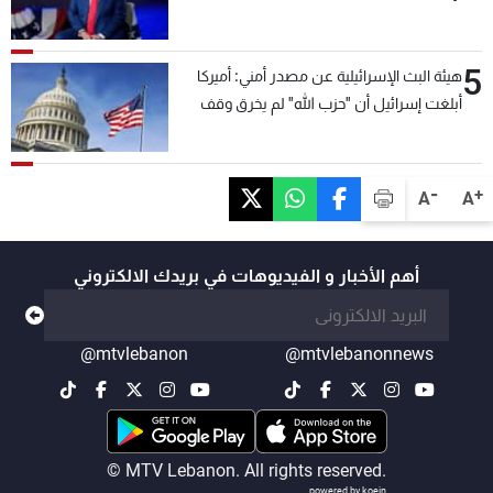
5
هيئة البث الإسرائيلية عن مصدر أمني: أميركا
أبلغت إسرائيل أن "حزب الله" لم يخرق وقف
إطلاق النار أمس في مجدل زون وطلبت منها
عدم التصعيد خشية أن يؤثر ذلك على مفاوضات
روما
-
+
A
A
أهم الأخبار و الفيديوهات في بريدك الالكتروني
@mtvlebanon
@mtvlebanonnews
© MTV Lebanon. All rights reserved.
powered by koein