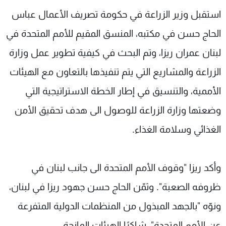
شاهد البرامج
استقبل وزير الزراعة في حكومة تصريف الأعمال عباس
الترددات
الحاج حسن في مكتبه، المنسق المقيم للأمم المتحدة في
لبنان عمران ريزا، وتم البحث في كيفية تطوير عمل وزارة
عن MTV
وظائف
الإنـتـاج
تواصل معنا
الزراعة والمشاريع التي يتم تنفيذها بالتعاون مع الهيئات
لاعلاناتكم
شروط الإسـتخدام
الأممية، والتنسيق في إطار الخطة الاستراتيجية التي
سياسة الخصوصية
وضعتها وزارة الزراعة للوصول الى هدف تحقيق الأمن
الغذائي وسلامة الغذاء.
وأكد ريزا "وقوف الأمم المتحدة الى جانب لبنان في
ظروفه الصعبة". وثمّن الحاج حسن جهود ريزا في لبنان،
ونوّه "بالجهد المبذول من المنظمات الدولية المتفرعة
عن الأمم المتحدة"، شاكرًا الهيئات المانحة.