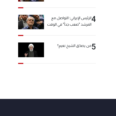
"انشالله خير"
4
الرئيس الإيراني: التواصل مع
المرشد "صعب جداً" في الوقت
الحالي
5
من يصدّق الشيخ نعيم؟