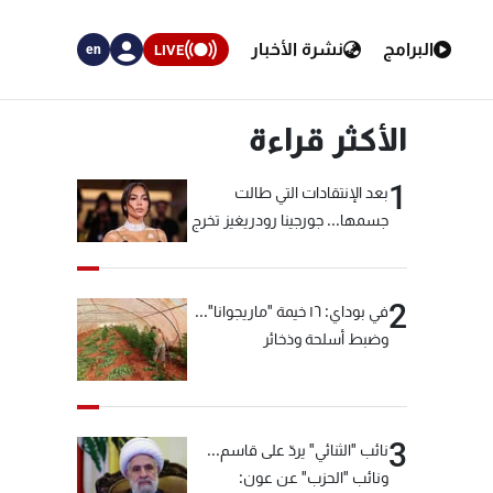
البرامج
نشرة الأخبار
LIVE
en
الأكثر قراءة
1
بعد الإنتقادات التي طالت
جسمها... جورجينا رودريغيز تخرج
عن صمتها
2
في بوداي: ١٦ خيمة "ماريجوانا"...
وضبط أسلحة وذخائر
3
نائب "الثنائي" يردّ على قاسم...
ونائب "الحزب" عن عون: