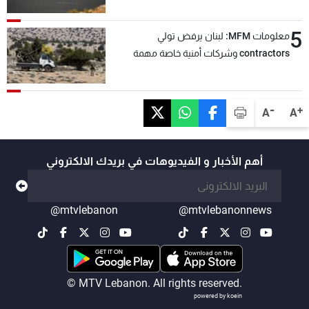
5
معلومات MFM: لبنان يرفض تولي
contractors وشركات أمنية خاصة مهمة
التحقق من نزع سلاح "حزب الله"
-
+
A
A
أهم الأخبار و الفيديوهات في بريدك الالكتروني
@mtvlebanon
@mtvlebanonnews
© MTV Lebanon. All rights reserved.
powered by koein