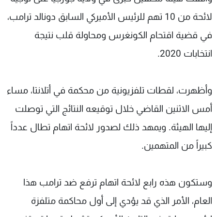
شاهد البرامج
لائحة من 10 تهم للرئيس الأميركي السابق دونالد ترامب،
الترددات
في قضية اقتحام الكونغرس ومحاولة قلب نتيجة
انتخابات 2020.
عن MTV
وظائف
الإنـتـاج
تواصل معنا
لاعلاناتكم
شروط الإسـتخدام
سياسة الخصوصية
وأظهرت، لقطات تلفزيونية من محكمة في أتلانتا، مساء
أمس الاثنين القاضي خلال توقيعه النتائج التي توصلت
إليها الهيئة. ويمهد ذلك لصدور لائحة اتهام تطال عدداً
كبيراً من المتهمين.
وستكون هذه رابع لائحة اتهام ترفع ضد ترامب هذا
العام، الأمر الذي قد يؤدي إلى أول محاكمة متلفزة