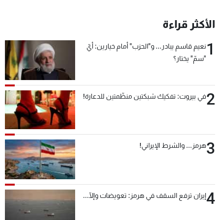
الأكثر قراءة
1
نعيم قاسم يبادر... و"الحزب" أمام خيارين: أيّ
"سمّ" يختار؟
2
في بيروت: تفكيك شبكتين منظّمتين للدعارة!
3
هرمز... والشرط الإيراني!
4
إيران ترفع السقف في هرمز: تعويضات وإلّا...