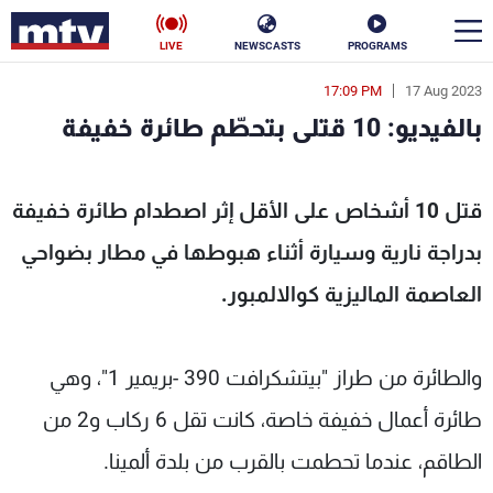
LIVE
NEWSCASTS
PROGRAMS
17:09 PM
17 Aug 2023
en
بالفيديو: 10 قتلى بتحطّم طائرة خفيفة
الأخبار
: 10 قتلى بتحطّم طائرة خفيفة - MTV Lebanon
سياسة
ناس
قتل 10 أشخاص على الأقل إثر اصطدام طائرة خفيفة
بدراجة نارية وسيارة أثناء هبوطها في مطار بضواحي
إقتصاد
فن
العاصمة الماليزية كوالالمبور.
منوعات
رياضة
كأس العالم
والطائرة من طراز "بيتشكرافت 390 -بريمير 1"، وهي
طائرة أعمال خفيفة خاصة، كانت تقل 6 ركاب و2 من
البرامج
الطاقم، عندما تحطمت بالقرب من بلدة ألمينا.
جدول البرامج