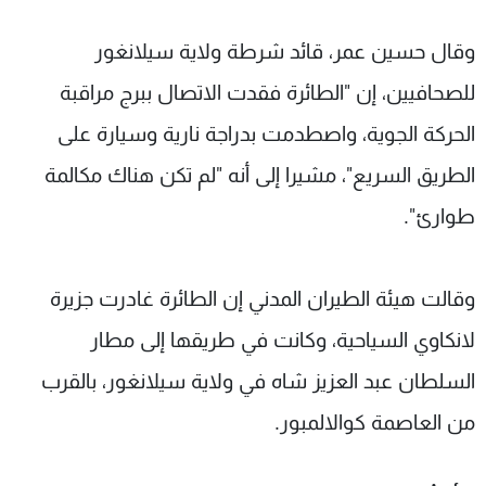
شاهد البرامج
وقال حسين عمر، قائد شرطة ولاية سيلانغور
الترددات
للصحافيين، إن "الطائرة فقدت الاتصال ببرج مراقبة
عن MTV
وظائف
الحركة الجوية، واصطدمت بدراجة نارية وسيارة على
الإنـتـاج
تواصل معنا
لاعلاناتكم
شروط الإسـتخدام
الطريق السريع"، مشيرا إلى أنه "لم تكن هناك مكالمة
سياسة الخصوصية
طوارئ".
وقالت هيئة الطيران المدني إن الطائرة غادرت جزيرة
لانكاوي السياحية، وكانت في طريقها إلى مطار
السلطان عبد العزيز شاه في ولاية سيلانغور، بالقرب
من العاصمة كوالالمبور.