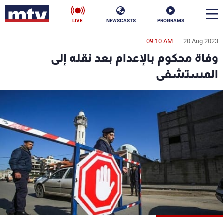
LIVE
NEWSCASTS
PROGRAMS
09:10 AM
20 Aug 2023
en
وفاة محكوم بالإعدام بعد نقله إلى
الأخبار
المستشفى
سياسة
ناس
إقتصاد
فن
منوعات
رياضة
كأس العالم
البرامج
جدول البرامج