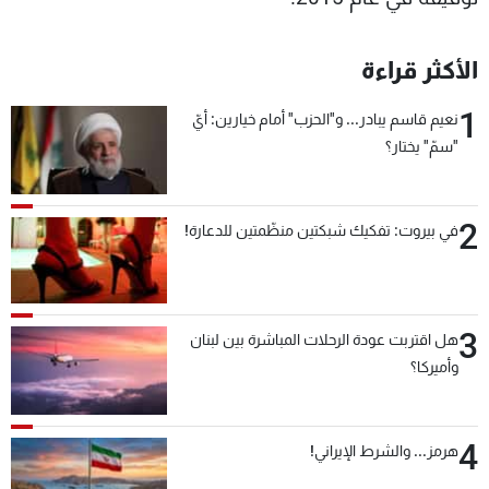
الأكثر قراءة
1
نعيم قاسم يبادر... و"الحزب" أمام خيارين: أيّ
"سمّ" يختار؟
2
في بيروت: تفكيك شبكتين منظّمتين للدعارة!
3
هل اقتربت عودة الرحلات المباشرة بين لبنان
وأميركا؟
4
هرمز... والشرط الإيراني!