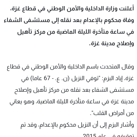
شاهد البرامج
أعلنت وزارة الداخلية والأمن الوطني في قطاع غزة،
الترددات
وفاة محكوم بالإعدام بعد نقله إلى مستشفى الشفاء
في ساعة متأخرة الليلة الماضية من مركز تأهيل
عن MTV
وظائف
الإنـتـاج
تواصل معنا
وإصلاح مدينة غزة.
لاعلاناتكم
شروط الإسـتخدام
سياسة الخصوصية
وقال المتحدث باسم الداخلية والأمن الوطني في قطاع
غزة، إياد البزم: "توفي النزيل (ن. ع. - 67 عاما) في
مستشفى الشفاء بعد نقله من مركز تأهيل وإصلاح
مدينة غزة في ساعة متأخرة الليلة الماضية، وهو يعاني
من أمراض القلب".
وأشار البزم إلى أن النزيل محكوم بالإعدام، وقد تم
توقيفه في عام 2015.