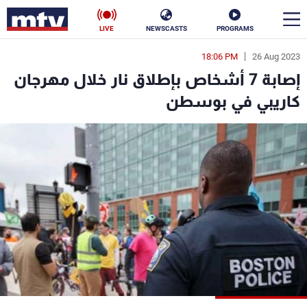
LIVE
NEWSCASTS
PROGRAMS
18:06 PM
26 Aug 2023
en
إصابة 7 أشخاص بإطلاق نار خلال مهرجان
الأخبار
كاريبي في بوسطن
سياسة
ناس
إقتصاد
فن
منوعات
رياضة
كأس العالم
البرامج
جدول البرامج