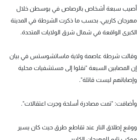
شاهد البرامج
أصيب سبعة أشخاص بالرصاص في بوسطن خلال
الترددات
مهرجان كاريبي، بحسب ما ذكرت الشرطة في المدينة
الكبرى الواقعة في شمال شرق الولايات المتحدة.
عن MTV
وظائف
الإنـتـاج
تواصل معنا
لاعلاناتكم
شروط الإسـتخدام
وقالت شرطة عاصمة ولاية ماساتشوستس في بيان
سياسة الخصوصية
إن المصابين السبعة "نقلوا إلى مستشفيات محلية
وإصاباتهم ليست قاتلة".
وأضافت: "تمت مصادرة أسلحة وجرت اعتقالات".
ووقع إطلاق النار عند تقاطع طرق حيث كان يسير
موكب تابع للمهرجان الكاريبي.