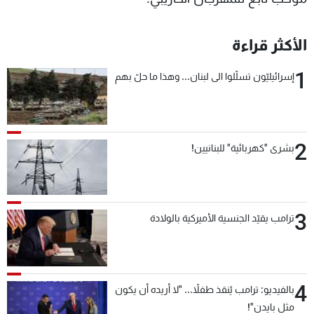
الأكثر قراءة
1
إسرائيليّون تسلّلوا الى لبنان... وهذا ما حلّ بهم
2
بشرى "كهربائية" للبنانيين!
3
ترامب يقيّد الجنسية الأميركية بالولادة
4
بالفيديو: ترامب يُنقذ طفلاً... "لا أريده أن يكون
مثل بايدن"!