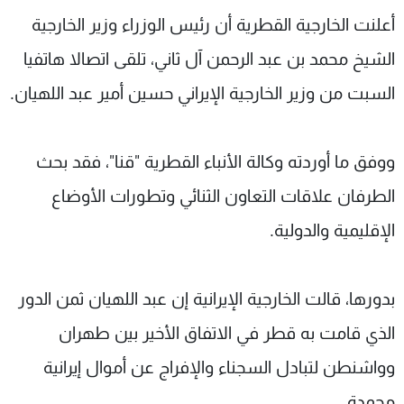
شاهد البرامج
أعلنت الخارجية القطرية أن رئيس الوزراء وزير الخارجية
الترددات
الشيخ محمد بن عبد الرحمن آل ثاني، تلقى اتصالا هاتفيا
السبت من وزير الخارجية الإيراني حسين أمير عبد اللهيان.
عن MTV
وظائف
الإنـتـاج
تواصل معنا
لاعلاناتكم
شروط الإسـتخدام
ووفق ما أوردته وكالة الأنباء القطرية "قنا"، فقد بحث
سياسة الخصوصية
الطرفان علاقات التعاون الثنائي وتطورات الأوضاع
الإقليمية والدولية.
بدورها، قالت الخارجية الإيرانية إن عبد اللهيان ثمن الدور
الذي قامت به قطر في الاتفاق الأخير بين طهران
وواشنطن لتبادل السجناء والإفراج عن أموال إيرانية
مجمدة.