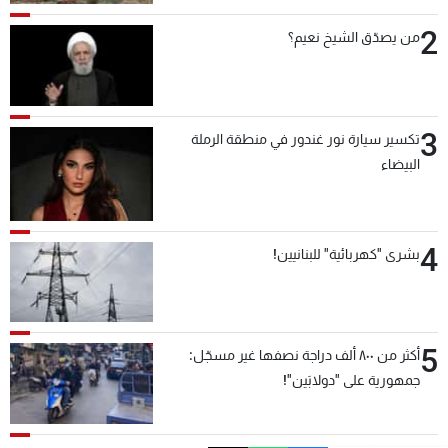
2
من يصدّق الشيخ نعيم؟
3
تكسير سيارة نور غندور في منطقة الرملة
البيضاء
4
بشرى "كهربائية" للبنانيين!
5
أكثر من ٨٠٠ ألف دراجة نصفها غير مسجّل:
جمهورية على "دولابَين"!