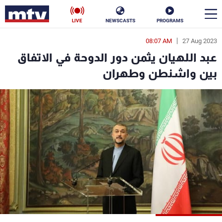
LIVE
NEWSCASTS
PROGRAMS
08:07 AM
27 Aug 2023
en
عبد اللهيان يثمن دور الدوحة في الاتفاق
الأخبار
بين واشنطن وطهران
سياسة
ناس
إقتصاد
فن
منوعات
رياضة
كأس العالم
البرامج
جدول البرامج