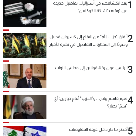
1
بعد انكشافهم في أستراليا... تفاصيل جديدة
عن توقيف "شبكة الكوكايين"
2
أنفاق "حزب الله" من البقاع إلى كسروان فجبيل
وصولاً إلى المختارة... التفاصيل في نشرة الأخبار
بعد قليل
3
الرئيس عون ردّ 4 قوانين إلى مجلس النواب
4
نعيم قاسم يبادر... و"الحزب" أمام خيارين: أيّ
"سمّ" يختار؟
5
أخطر ما دار داخل غرفة المفاوضات