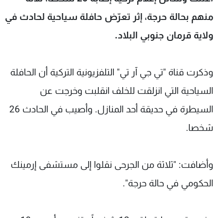
شاهد البرامج
منهم بحالة حرجة، إثر تعرّض حافلة سياحية لحادث في
الترددات
ولاية قرمان جنوبي البلاد.
عن MTV
وظائف
الإنـتـاج
تواصل معنا
وذكرت قناة "تي جي آر تي" التلفزيونية التركية أن الحافلة
لاعلاناتكم
شروط الإسـتخدام
سياسة الخصوصية
السياحية التي انزلقت للخلف انقلبت وخرجت عن
السيطرة في حديقة أحد المنازل. وأصيب في الحادث 26
شخصا.
وأضافت: "ثلاثة من الجرحى نقلوا إلى مستشفى إرمينك
الحكومي في حالة حرجة".