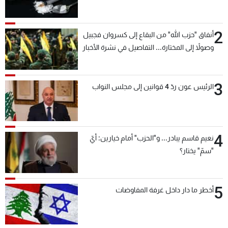
2
أنفاق "حزب الله" من البقاع إلى كسروان فجبيل
وصولاً إلى المختارة... التفاصيل في نشرة الأخبار
بعد قليل
3
الرئيس عون ردّ 4 قوانين إلى مجلس النواب
4
نعيم قاسم يبادر... و"الحزب" أمام خيارين: أيّ
"سمّ" يختار؟
5
أخطر ما دار داخل غرفة المفاوضات