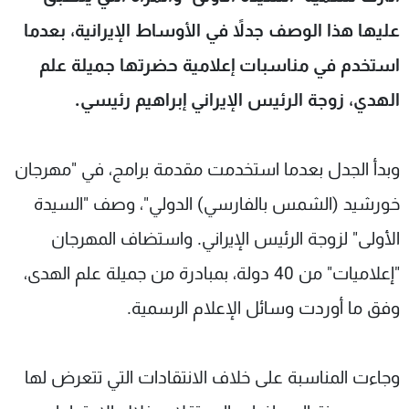
شاهد البرامج
عليها هذا الوصف جدلاً في الأوساط الإيرانية، بعدما
الترددات
استخدم في مناسبات إعلامية حضرتها جميلة علم
الهدي، زوجة الرئيس الإيراني إبراهيم رئيسي.
عن MTV
وظائف
الإنـتـاج
تواصل معنا
لاعلاناتكم
شروط الإسـتخدام
سياسة الخصوصية
وبدأ الجدل بعدما استخدمت مقدمة برامج، في "مهرجان
خورشيد (الشمس بالفارسي) الدولي"، وصف "السيدة
الأولى" لزوجة الرئيس الإيراني. واستضاف المهرجان
"إعلاميات" من 40 دولة، بمبادرة من جميلة علم الهدى،
وفق ما أوردت وسائل الإعلام الرسمية.
وجاءت المناسبة على خلاف الانتقادات التي تتعرض لها