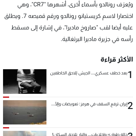
ويُعرَف رونالدو بأسماء أخرى، أشهرها "CR7"، وهي
اختصارا لاسم كريستيانو رونالدو ورقم قميصه 7. ويطلق
عليه أيضا لقب "صاروخ ماديرا"، في إشارة إلى مسقط
رأسه في جزيرة ماديرا البرتغالية.
الأكثر قراءة
1
بعد خطف عسكري... الجيش يُلاحق الخاطفين
2
إيران ترفع السقف في هرمز: تعويضات وإلّا...
حالة طوارئ وإخلاءات... والنار تلاحق السكان!