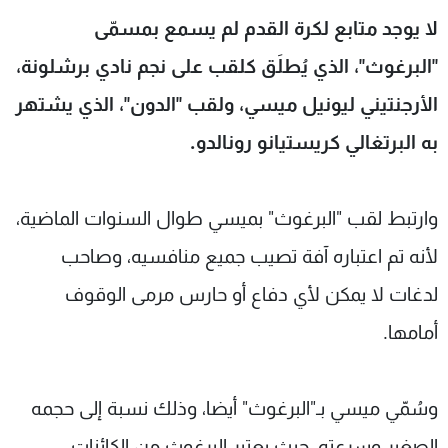
شاهد البرامج
لا يوجد متابع لكرة القدم لم يسمع بمسمّى
الترددات
"البرغوث"، الذي يُطلَق كلقب على نجم نادي برشلونة،
الأرجنتيني ليونيل ميسي، ولقب "الدون"، الذي يشتهر
عن MTV
وظائف
الإنـتـاج
تواصل معنا
به البرتغالي كريستيانو رونالدو.
لاعلاناتكم
شروط الإسـتخدام
سياسة الخصوصية
وارتبط لقب "البرغوث" بميسي طوال السنوات الماضية،
لأنه تم اعتباره آفة تصيب جميع منافسيه، وصاحب
لدغات لا يمكن لأي دفاع أو حارس مرمى الوقوف
أمامها.
وسُمّي ميسي بـ"البرغوث" أيضا، وذلك نسبة إلى حجمه
الصغير وسرعته، حيث يعتبر البرغوث من الكائنات