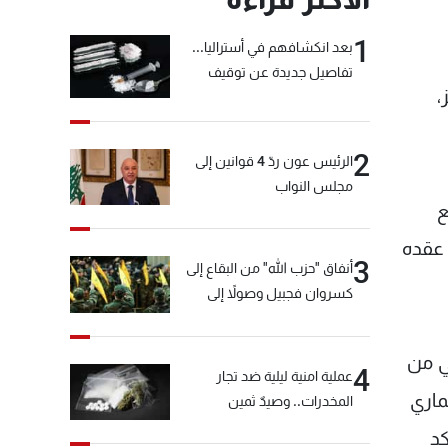
1
بعد انكشافهم في أستراليا...
تفاصيل جديدة عن توقيف
،
"شبكة الكوكايين"
2
الرئيس عون ردّ 4 قوانين إلى
مجلس النواب
الاتفاق على تجديد عقده حتى صيف 2025 مع
 عقده
3
أنفاق "حزب الله" من البقاع إلى
كسروان فجبيل وصولاً إلى
المختارة... التفاصيل في نشرة
الأخبار بعد قليل
ي من
4
عملية امنية ليلية ضد تجار
ماري
المخدرات.. وصيدٌ ثمين
كد