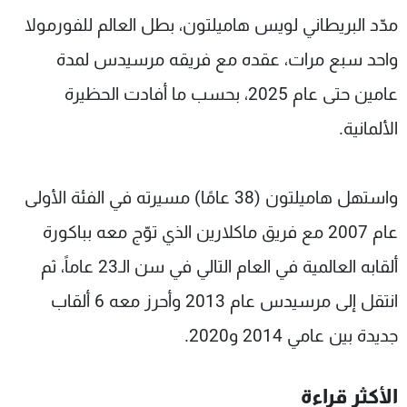
شاهد البرامج
مدّد البريطاني لويس هاميلتون، بطل العالم للفورمولا
الترددات
واحد سبع مرات، عقده مع فريقه مرسيدس لمدة
عامين حتى عام 2025، بحسب ما أفادت الحظيرة
عن MTV
وظائف
الإنـتـاج
تواصل معنا
الألمانية.
لاعلاناتكم
شروط الإسـتخدام
سياسة الخصوصية
واستهل هاميلتون (38 عامًا) مسيرته في الفئة الأولى
عام 2007 مع فريق ماكلارين الذي توّج معه بباكورة
ألقابه العالمية في العام التالي في سن الـ23 عاماً، ثم
انتقل إلى مرسيدس عام 2013 وأحرز معه 6 ألقاب
جديدة بين عامي 2014 و2020.
الأكثر قراءة