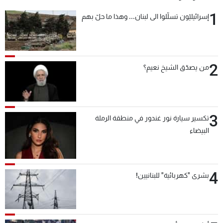
1
إسرائيليّون تسلّلوا الى لبنان... وهذا ما حلّ بهم
2
من يصدّق الشيخ نعيم؟
3
تكسير سيارة نور غندور في منطقة الرملة
البيضاء
4
بشرى "كهربائية" للبنانيين!