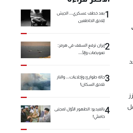
1
بعد خطف عسكري... الجيش
يُلاحق الخاطفين
2
إيران ترفع السقف في هرمز:
تعويضات وإلّا...
د
3
حالة طوارئ وإخلاءات... والنار
تلاحق السكان!
ز
مل
4
بالفيديو: الظهور الأوّل لمجتبى
خامنئي!