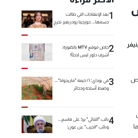
كس
1
بعد الإنتقادات التي طالت
جسمها... جورجينا رودريغيز تخرج
عن صمتها
يفر
2
خاص موقع MTV بالصّورة:
أشرف دبّور ليس لاجئاً!
اص
3
في بوداي: ١٦ خيمة "ماريجوانا"...
وضبط أسلحة وذخائر
4
نائب "الثنائي" يردّ على قاسم...
ما
ونائب "الحزب" عن عون:
"انشالله خير"