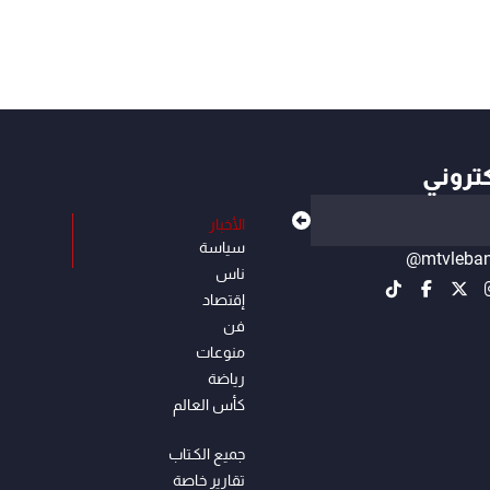
كتروني
الأخبار
سياسة
@mtvleba
ناس
إقتصاد
فن
منوعات
رياضة
كأس العالم
جميع الكـتاب
تقارير خاصة