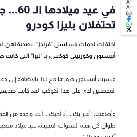
+
A
-
في عيد
A
تحتفلان بليزا كودرو
احتفلت نجمات مسلسل "فرندز"، بصديقتهن ليزا 
‏أنيستون‎ ‎وكورتيني‎ ‎كوكس، بـ "ليزا" التي كانت صديقتهما منذ فترة ‏طويلة.
ونشرت أنيستون صورها مع ليزا، بالإضافة إلى دعوة 
‏المفضلين لدي على هذا الكوكب، لقد كانت صديقتي وصديق
وأضافت: "أعتز بك... أنا أحبك... أنت ‏واحدة من ا
طوال كل هذه السنوات الم