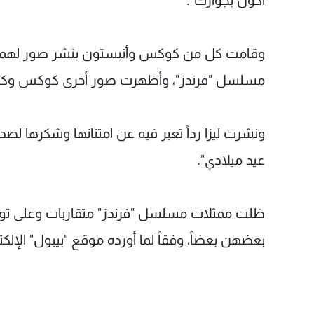
أكون بجوارك".
مسلسل "فرندز"، ‏وأظهرت صور أخرى كوكس وكودرو
ونشرت ليزا رداً تعبر فيه عن امتنانها وشكرها لصديق
عيد ميلادي".
بعضهن بعضاً، وفقاً لما أورده موقع "بيبول" الإلكت