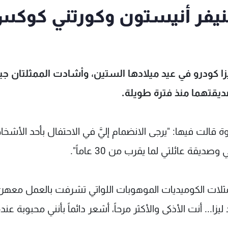
 ‏ميلادها الـ 60... جنيفر أنيستون وكورتني كو
كودرو في عيد ميلادها الستين، وأشادت الممثلتان جين
‏قالت فيها: "يرجى الانضمام إليَّ في الاحتفال بأحد الأشخ
ة عائلتي ‏لما يقرب من 30 عاماً".
لممثلات الكوميديات الموهوبات اللواتي تشرفت بالعمل ‏معهن
جيدة، ‎عيد ‏ميلاد سعيد ليزا... أنت الأذكى والأكثر مرحاً، أشعر دائماً ‏بأنني محبوبة عند