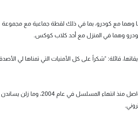
 وهما في المنزل مع ‏أحد كلاب كوكس‎ .‎
اتها، قائلة: "شكراً ‏على كل الأمنيات التي تمناها لي الأصد
ظلت ممثلات‎ ‎مسلسل "فرند‎ز" ‎متقاربات وعلى تواصل منذ انتهاء ‏المسلسل في عام ‏‎،2004‎‏ وما زلن يساندن
روني.