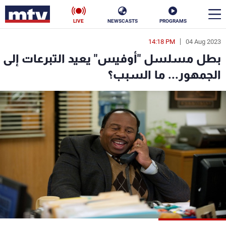
LIVE
NEWSCASTS
PROGRAMS
14:18 PM
04 Aug 2023
en
بطل مسلسل "أوفيس" يعيد التبرعات إلى
الأخبار
الجمهور... ما السبب؟
سياسة
ناس
إقتصاد
فن
منوعات
رياضة
كأس العالم
البرامج
جدول البرامج