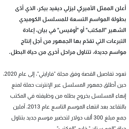
شاهد البرامج
أعلن الممثل الأميركي ليزلي ديفيد بيكر، الذي أدّى
الترددات
بطولة المواسم التسعة للمسلسل الكوميدي
الشهير "المكتب" أو "أوفيس" في بيان، إعادة
عن MTV
وظائف
الإنـتـاج
تواصل معنا
التبرعات التي تقدّم بها الجمهور من أجل إنتاج
لاعلاناتكم
شروط الإسـتخدام
مواسم جديدة، تتناول مراحل أخرى من حياة البطل.
سياسة الخصوصية
تعود تفاصيل القصة وفق مجلة "فارايتي"، إلى عام 2020،
حين أطلق جمهور المسلسل عبر الإنترنت حملة لمنع
إنهاء المسلسل بخروج بطله من وظيفته في المكتب
بالتقاعد بعد انتهاء الموسم التاسع عام 2013، آملين
جمع مبلغ 300 ألف دولار لتحضير موسم جديد بتناول
حياة "العم ستان" خارج "المكتب".