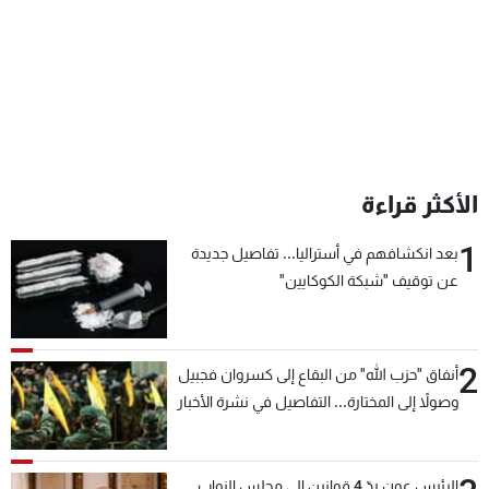
الأكثر قراءة
1
بعد انكشافهم في أستراليا... تفاصيل جديدة
عن توقيف "شبكة الكوكايين"
2
أنفاق "حزب الله" من البقاع إلى كسروان فجبيل
وصولاً إلى المختارة... التفاصيل في نشرة الأخبار
بعد قليل
الرئيس عون ردّ 4 قوانين إلى مجلس النواب