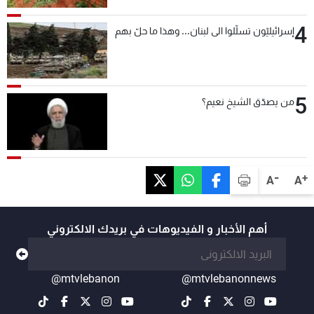
4
إسرائيليّون تسلّلوا الى لبنان... وهذا ما حلّ بهم
5
من يصدّق الشيخ نعيم؟
-
+
A
A
أهم الأخبار و الفيديوهات في بريدك الالكتروني
@mtvlebanon
@mtvlebanonnews