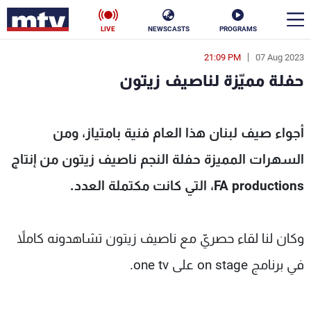
LIVE
NEWSCASTS
PROGRAMS
21:09 PM
07 Aug 2023
en
حفلة مميّزة لناصيف زيتون
الأخبار
حفلة مميّزة لناصيف زيتون - MTV Lebanon
سياسة
ناس
أجواء صيف لبنان هذا العام فنية بامتياز، ومن
السهرات المميزة حفلة النجم ناصيف زيتون من إنتاج
إقتصاد
فن
FA productions، التي كانت مكتملة العدد.
منوعات
رياضة
كأس العالم
وكان لنا لقاء حصريّ مع ناصيف زيتون تشاهدونه كاملاً
في برنامج on stage على one tv.
البرامج
جدول البرامج