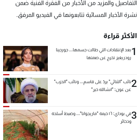
التفاصيل والمزيد من الأخبار من الفقرة الفنية ضمن
شاهد البرامج
نشرة الأخبار المسائية تتابعونها في الفيديو المرفق.
الترددات
الأكثر قراءة
عن MTV
وظائف
الإنـتـاج
تواصل معنا
1
لاعلاناتكم
شروط الإسـتخدام
بعد الإنتقادات التي طالت جسمها... جورجينا
سياسة الخصوصية
رودريغيز تخرج عن صمتها
2
نائب "الثنائي" يردّ على قاسم... ونائب "الحزب"
عن عون: "انشالله خير"
3
في بوداي: ١٦ خيمة "ماريجوانا"... وضبط أسلحة
وذخائر