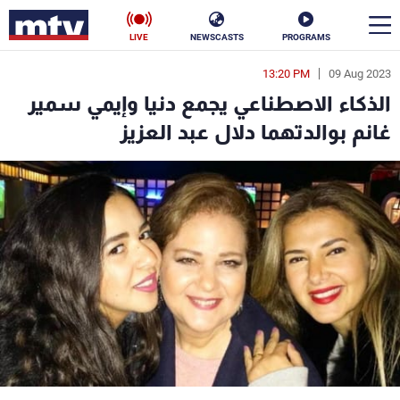
LIVE
NEWSCASTS
PROGRAMS
13:20 PM
09 Aug 2023
en
الذكاء الاصطناعي يجمع دنيا وإيمي سمير
الأخبار
غانم بوالدتهما دلال عبد العزيز
سياسة
ناس
إقتصاد
فن
منوعات
رياضة
كأس العالم
البرامج
جدول البرامج