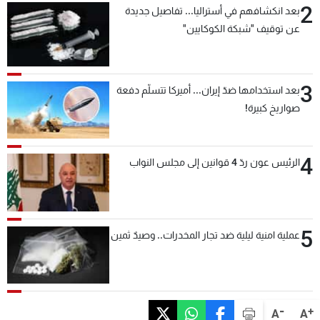
2
بعد انكشافهم في أستراليا... تفاصيل جديدة
عن توقيف "شبكة الكوكايين"
3
بعد استخدامها ضدّ إيران... أميركا تتسلّم دفعة
صواريخ كبيرة!
4
الرئيس عون ردّ 4 قوانين إلى مجلس النواب
5
عملية امنية ليلية ضد تجار المخدرات.. وصيدٌ ثمين
-
+
A
A