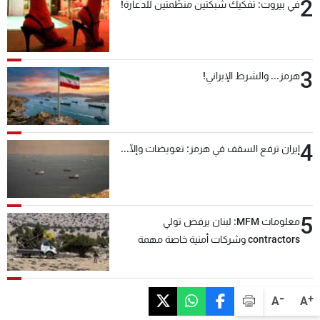
2
في بيروت: تفكيك شبكتين منظّمتين للدعارة!
3
هرمز... والشرط الإيراني!
4
إيران ترفع السقف في هرمز: تعويضات وإلّا...
5
معلومات MFM: لبنان يرفض تولي
contractors وشركات أمنية خاصة مهمة
التحقق من نزع سلاح "حزب الله"
-
+
A
A