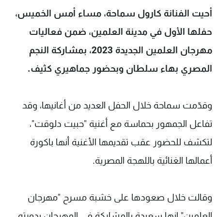
شاهد البرامج
أحيت الفنانة كارول سماحة، مساء أمس الخميس،
الترددات
حفلها الأول في مدينة العلمين، ضمن فعاليات
مهرجان العلمين الجديدة 2023، بمشاركة النجم
عن MTV
وظائف
الإنـتـاج
تواصل معنا
المصري بهاء سلطان وبحضور جماهيري كثيف.
لاعلاناتكم
شروط الإسـتخدام
سياسة الخصوصية
وقدّمت سماحة خلال الحفل العديد من أغانيها، وقد
تفاعل الجمهور بحماسة مع أغنية "حبيت دلوقت"،
لتكشف للحضور عقب تقديمها الأغنية أنها باكورة
أعمالها الغنائية باللهجة المصرية.
وقالت خلال صعودها على خشبة مسرح "مهرجان
العلمين" إنها سعيدة بالمشاركة في المهرجان بدورته