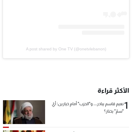
A post shared by One TV (@onetvlebanon)
الأكثر قراءة
1
نعيم قاسم يبادر... و"الحزب" أمام خيارين: أيّ
"سمّ" يختار؟