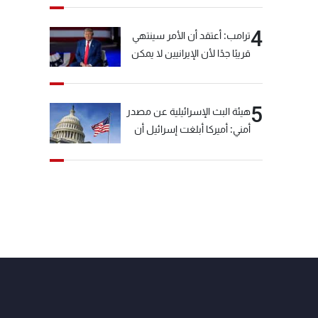
4
ترامب: أعتقد أن الأمر سينتهي
قريبًا جدًا لأن الإيرانيين لا يمكن
أن يستمروا على هذا الحال
5
هيئة البث الإسرائيلية عن مصدر
أمني: أميركا أبلغت إسرائيل أن
"حزب الله" لم يخرق وقف إطلاق
النار أمس في مجدل زون
وطلبت منها عدم التصعيد
خشية أن يؤثر ذلك على
مفاوضات روما