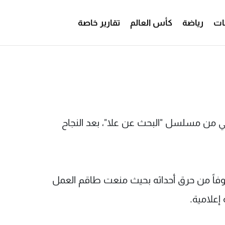
ات
رياضة
كأس العالم
تقارير خاصة
تصوير بسرية تامة - MTV Lebanon
ني من مسلسل "البحث عن علا"، بعد النجاح
خوفاً من حرق أحداثه بحيث منعت طاقم العمل
إعلامية.