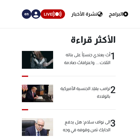
البرامج
نشرة الأخبار
LIVE
en
الأكثر قراءة
1
أبٌ يعتدي جنسيّاً على بناته
الثلاث… واعترافاتٌ صادمة
2
ترامب يقيّد الجنسية الأميركية
بالولادة
3
الى نواف سلام: هل يدفع
الحايك ثمن وقوفه في وجه
خيّاط؟