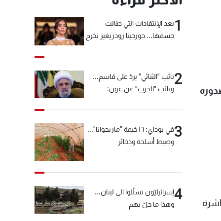
1
بعد الإنتقادات التي طالت
جسمها... جورجينا رودريغيز تخرج
عن صمتها
2
نائب "الثنائي" يردّ على قاسم...
ونائب "الحزب" عن عون:
صدوره
"انشالله خير"
3
في بوداي: ١٦ خيمة "ماريجوانا"...
وضبط أسلحة وذخائر
4
إسرائيليّون تسلّلوا الى لبنان...
اشرة
وهذا ما حلّ بهم