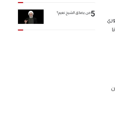
5
من يصدّق الشيخ نعيم؟
وري
نا
ن