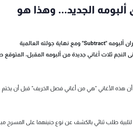
لبومه الجديد... وهذا هو
لم يمر 3 أشهر على إصدار النجم العالمي إيد شيران ألبومه "Subtract" ومع نهاية جولته العالمية
ليس، غنى النجم ثلاث أغاني جديدة من ألبومه المقبل، المتوقع 
صيل، قال النجم البالغ من العمر 32 عاماً أن هذه الأغاني "هي من أغاني فصل الخريف" قبل أن يختم
تلبية طلب ثنائي بالكشف عن نوع جنينهما على المسرح مب