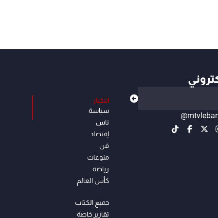
كتروني
الأخبار
سياسة
@mtvleba
ناس
إقتصاد
فن
منوعات
رياضة
كأس العالم
جميع الكـتاب
تقارير خاصة