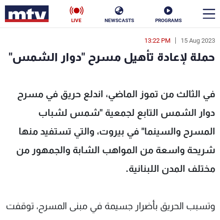
LIVE
NEWSCASTS
PROGRAMS
13:22 PM
15 Aug 2023
en
حملة لإعادة تأهيل مسرح "دوار الشمس"
الأخبار
مسرح "دوار الشمس" - MTV Lebanon
سياسة
ناس
في الثالث من تموز الماضي، اندلع حريق في مسرح
دوار الشمس التابع لجمعية "شمس لشباب
إقتصاد
فن
المسرح والسينما" في بيروت، والتي تستفيد منها
منوعات
رياضة
شريحة واسعة من المواهب الشابة والجمهور من
كأس العالم
مختلف المدن اللبنانية.
البرامج
وتسبب الحريق بأضرار جسيمة في مبنى المسرح، توقفت
جدول البرامج