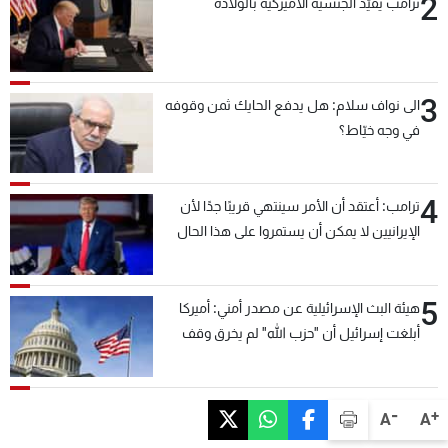
2
ترامب يقيّد الجنسية الأميركية بالولادة
3
الى نواف سلام: هل يدفع الحايك ثمن وقوفه
في وجه خيّاط؟
4
ترامب: أعتقد أن الأمر سينتهي قريبًا جدًا لأن
الإيرانيين لا يمكن أن يستمروا على هذا الحال
5
هيئة البث الإسرائيلية عن مصدر أمني: أميركا
أبلغت إسرائيل أن "حزب الله" لم يخرق وقف
إطلاق النار أمس في مجدل زون وطلبت منها
عدم التصعيد خشية أن يؤثر ذلك على مفاوضات
روما
-
+
A
A