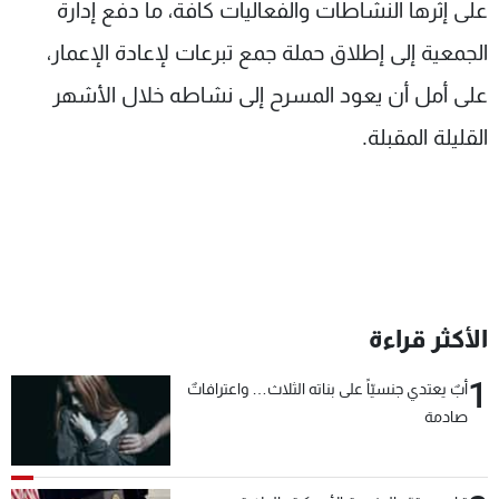
على إثرها النشاطات والفعاليات كافة، ما دفع إدارة
شاهد البرامج
الجمعية إلى إطلاق حملة جمع تبرعات لإعادة الإعمار،
الترددات
على أمل أن يعود المسرح إلى نشاطه خلال الأشهر
عن MTV
وظائف
القليلة المقبلة.
الإنـتـاج
تواصل معنا
لاعلاناتكم
شروط الإسـتخدام
سياسة الخصوصية
الأكثر قراءة
1
أبٌ يعتدي جنسيّاً على بناته الثلاث… واعترافاتٌ
صادمة