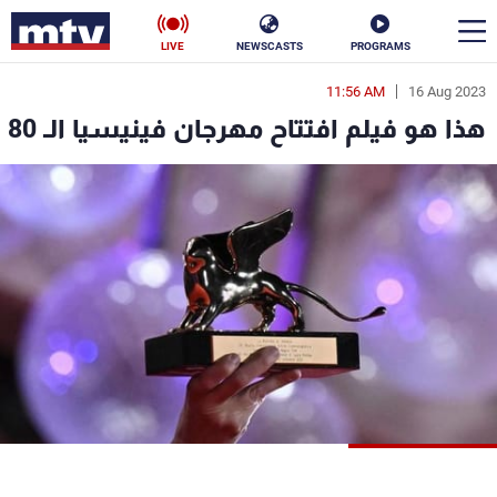
LIVE
NEWSCASTS
PROGRAMS
11:56 AM
16 Aug 2023
en
هذا هو فيلم افتتاح مهرجان فينيسيا الـ 80
الأخبار
سياسة
ناس
إقتصاد
فن
منوعات
رياضة
كأس العالم
البرامج
جدول البرامج