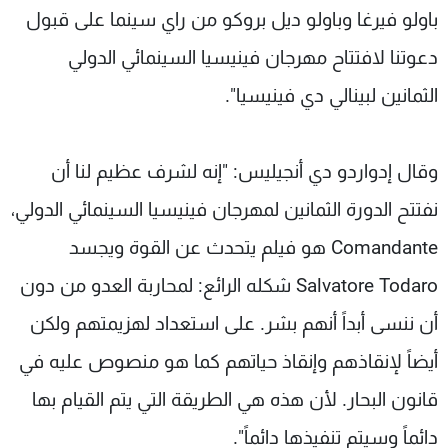
باولو فيرغا وباولو ديل بروكو من راي سينما على قبول
دعوتنا لافتتاح مهرجان فينيسيا السينمائي الدولي
الثمانين لبينالي دي فينيسيا".
وقال إدواردو دي أنجيليس: "إنه لشرف عظيم لنا أن
نفتتح الدورة الثمانين لمهرجان فينيسيا السينمائي الدولي،
Comandante هو فيلم يتحدث عن القوة ويجسد
Salvatore Todaro شكله الرائع: لمحاربة العدو من دون
أن ننسى أبداً أنهم بشر. على استعداد لهزيمتهم ولكن
أيضاً لإنقاذهم وإنقاذ حياتهم كما هو منصوص عليه في
قانون البحار. لأن هذه هي الطريقة التي يتم القيام بها
دائماً وسيتم تنفيذها دائماً".