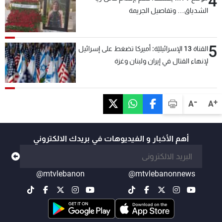
4
الشدياق… وتفاصيل الجريمة
5
القناة 13 الإسرائيليّة: أميركا تضغط على إسرائيل
لإنهاء القتال في إيران ولبنان وغزة
-
+
A
A
أهم الأخبار و الفيديوهات في بريدك الالكتروني
@mtvlebanon
@mtvlebanonnews