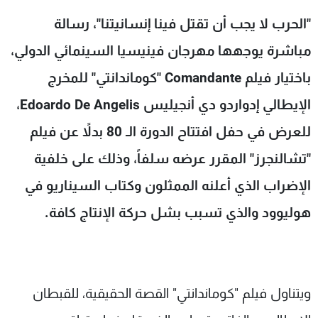
شاهد البرامج
"الحرب لا يجب أن تقتل فينا إنسانيتنا"، رسالة
الترددات
مباشرة يوجهها مهرجان فينيسيا السينمائي الدولي،
باختيار فيلم Comandante "كوماندانتي" للمخرج
عن MTV
وظائف
الإنـتـاج
تواصل معنا
الإيطالي إدواردو دي أنجيليس Edoardo De Angelis،
لاعلاناتكم
شروط الإسـتخدام
سياسة الخصوصية
للعرض في حفل افتتاح الدورة الـ 80 بدلاً عن فيلم
"تشالنجرز" المقرر عرضه سلفاً، وذلك على خلفية
الإضراب الذي أعلنه الممثلون وكتاب السيناريو في
هوليوود والذي تسبب بشل حركة الإنتاج كافة.
ويتناول فيلم "كوماندانتي" القصة الحقيقية، للقبطان