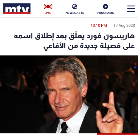
LIVE
NEWSCASTS
PROGRAMS
13:10 PM
17 Aug 2023
en
هاريسون فورد يعلّق بعد إطلاق اسمه
الأخبار
على فصيلة جديدة من الأفاعي
سياسة
ناس
إقتصاد
فن
منوعات
رياضة
كأس العالم
البرامج
جدول البرامج