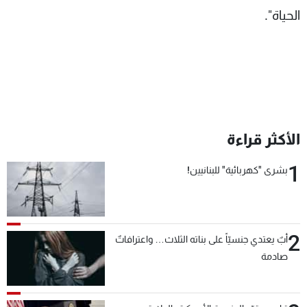
الحياة".
الأكثر قراءة
1
بشرى "كهربائية" للبنانيين!
2
أبٌ يعتدي جنسيّاً على بناته الثلاث… واعترافاتٌ
صادمة