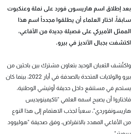
شاهد البرامج
بعد إطلاق اسم هاريسون فورد على نملة وعنكبوت
الترددات
سابقاً، اختار العلماء أن يطلقوا مجدداً اسم هذا
الممثل الأميركي على فصيلة جديدة من الأفاعي،
عن MTV
وظائف
الإنـتـاج
تواصل معنا
اكتشفت بجبال الأنديز في بيرو.
لاعلاناتكم
شروط الإسـتخدام
سياسة الخصوصية
واكتُشف الثعبان الوحيد بتعاون مشترك بين باحثين من
بيرو والولايات المتحدة بالصدفة في أيار 2022، بينما كان
يستحم في مستنقع داخل حديقة أوتيشي الوطنية،
فاختاروا أن يصبح اسمه العلمي "تاكيمينويديس
هاريسونفوردي"، سعياً لجذب الاهتمام إلى هذا النوع
من الأفاعي المهدد بالانقراض، وفق صحيفة "هوليوود
ريبورتر".