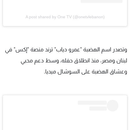
A post shared by One TV (@onetvlebanon)
وتصدر اسم الهضبة "عمرو دياب" ترند منصة "إكس" في
لبنان ومصر، منذ انطلاق حفله، وسط دعم محبي
وعشاق الهضبة على السوشال ميديا.