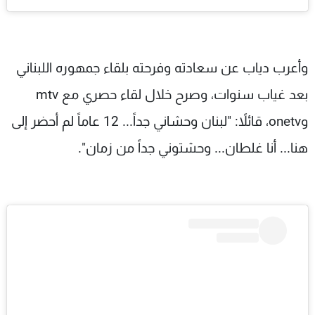
وأعرب دياب عن سعادته وفرحته بلقاء جمهوره اللبناني
بعد غياب سنوات، وصرح خلال لقاء حصري مع mtv
وonetv، قائلاً: "لبنان وحشاني جداً... 12 عاماً لم أحضر إلى
هنا... أنا غلطان... وحشتوني جداً من زمان".