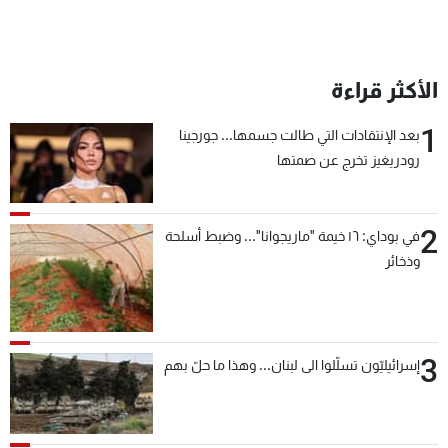
الأكثر قراءة
1
بعد الإنتقادات التي طالت جسمها... جورجينا
رودريغيز تخرج عن صمتها
2
في بوداي: ١٦ خيمة "ماريجوانا"... وضبط أسلحة
وذخائر
3
إسرائيليّون تسلّلوا الى لبنان... وهذا ما حلّ بهم