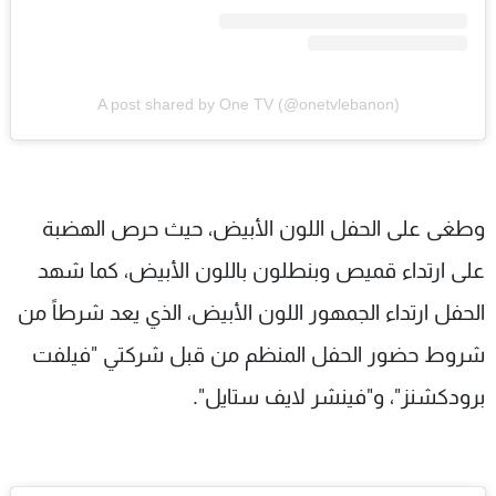
A post shared by One TV (@onetvlebanon)
وطغى على الحفل اللون الأبيض، حيث حرص الهضبة
على ارتداء قميص وبنطلون باللون الأبيض، كما شهد
الحفل ارتداء الجمهور اللون الأبيض، الذي يعد شرطاً من
شروط حضور الحفل المنظم من قبل شركتي "فيلفت
برودكشنز"، و"فينشر لايف ستايل".