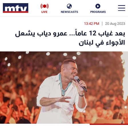
LIVE
NEWSCASTS
PROGRAMS
13:42 PM
20 Aug 2023
en
بعد غياب 12 عاماً... عمرو دياب يشعل
الأخبار
الأجواء في لبنان
سياسة
ناس
إقتصاد
فن
منوعات
رياضة
كأس العالم
البرامج
جدول البرامج