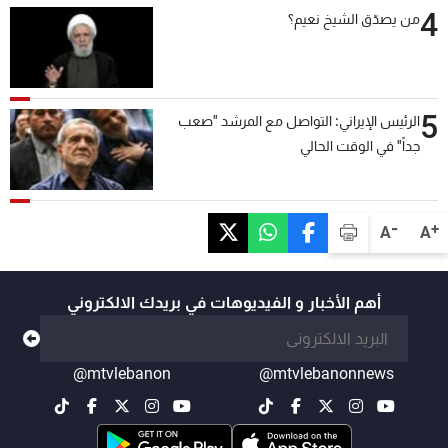
4
من يصدّق الشيخ نعيم؟
5
الرئيس الإيراني: التواصل مع المرشد "صعب
جداً" في الوقت الحالي
-
+
A
A
أهم الأخبار و الفيديوهات في بريدك الالكتروني
@mtvlebanon
@mtvlebanonnews