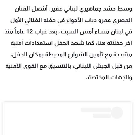
شاهد البرامج
وسط حشد جماهيري لبناني غفير، أشعل الفنان
الترددات
المصري عمرو دياب الأجواء في حفله الغنائي الأول
في لبنان مساء أمس السبت، بعد غياب 12 عاماً منذ
عن MTV
وظائف
الإنـتـاج
تواصل معنا
آخر حفلاته هنا، كما شهد الحفل استعدادات أمنية
لاعلاناتكم
شروط الإسـتخدام
مشددة مع تأمين الشوارع المحيطة بمكان الحفل،
سياسة الخصوصية
من قبل الجيش اللبناني، بالتنسيق مع القوى الأمنية
والجهات المختصة.