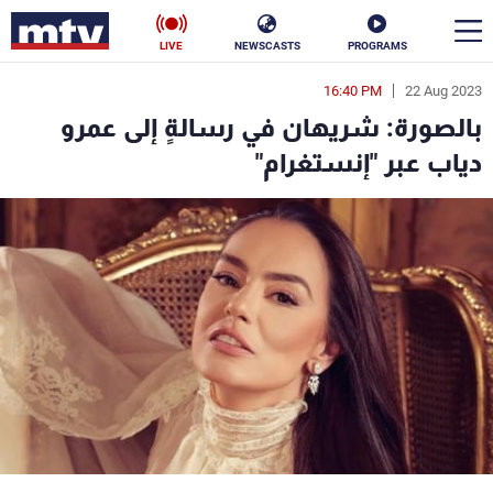
LIVE
NEWSCASTS
PROGRAMS
16:40 PM
22 Aug 2023
en
بالصورة: شريهان في رسالةٍ إلى عمرو
الأخبار
دياب عبر "إنستغرام"
سياسة
ناس
إقتصاد
فن
منوعات
رياضة
كأس العالم
البرامج
جدول البرامج