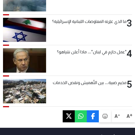
3
ما الذي غيّرته المفاوضات اللبنانية الإسرائيلية؟
4
"عمل حازم في لبنان"... ماذا أعلن نتنياهو؟
5
مخيم ضبية... بين التَّهميش ونقص الخدمات
-
+
A
A