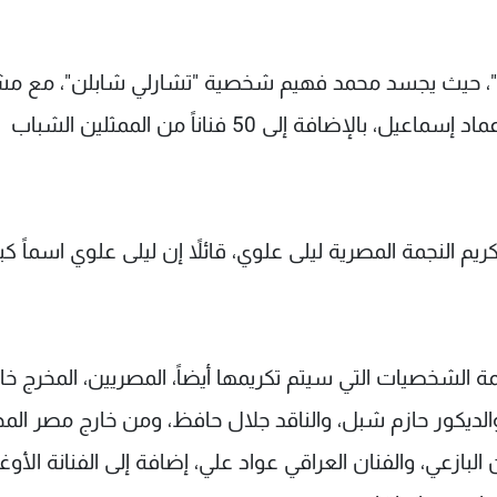
"، حيث يجسد محمد فهيم شخصية "تشارلي شابلن"، مع مش
كل من نور قدري، وأيمن الشيوي، وداليا الجندي، وعماد إسماعيل، بالإضافة إلى 50 فناناً من الممثلين الشباب
 النجمة المصرية ليلى علوي، قائلاً إن ليلى علوي اسماً كبير
ة الشخصيات التي سيتم تكريمها أيضاً، المصريين، المخرج خال
الديكور حازم شبل، والناقد جلال حافظ، ومن خارج مصر المخ
بازعي، والفنان العراقي عواد علي، إضافة إلى الفنانة الأوغ