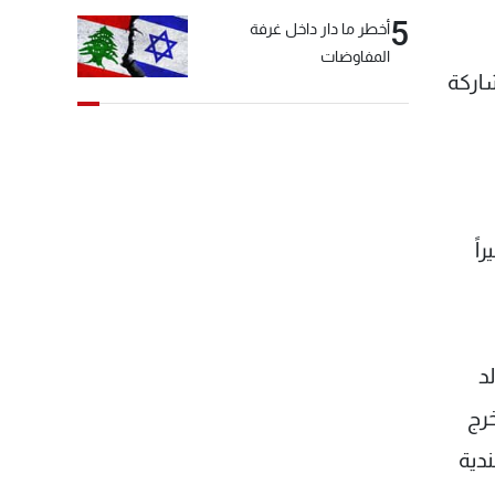
5
أخطر ما دار داخل غرفة
المفاوضات
اركة
اً
د
رج
ندية