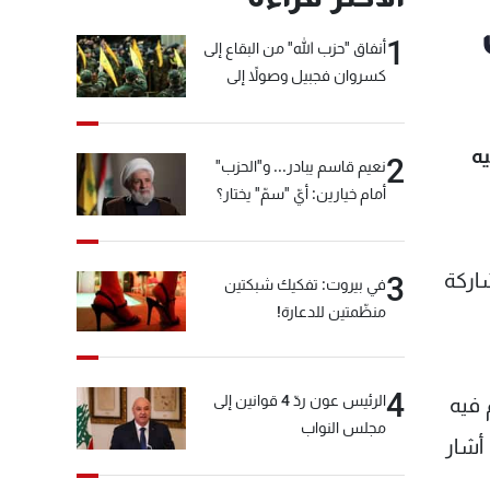
1
أنفاق "حزب الله" من البقاع إلى
كسروان فجبيل وصولاً إلى
المختارة... التفاصيل في نشرة
الأخبار بعد قليل
تخدم فيه
2
نعيم قاسم يبادر... و"الحزب"
أمام خيارين: أيّ "سمّ" يختار؟
، بمشاركة
3
في بيروت: تفكيك شبكتين
منظّمتين للدعارة!
4
الرئيس عون ردّ 4 قوانين إلى
هد عرضاً فنياً مدته 5 دقائق يتم فيه
مجلس النواب
 أشار