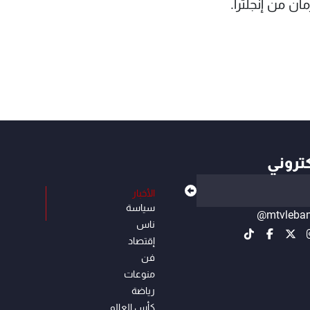
ن من إنجلترا.
كتروني
الأخبار
سياسة
@mtvleba
ناس
إقتصاد
فن
منوعات
رياضة
كأس العالم