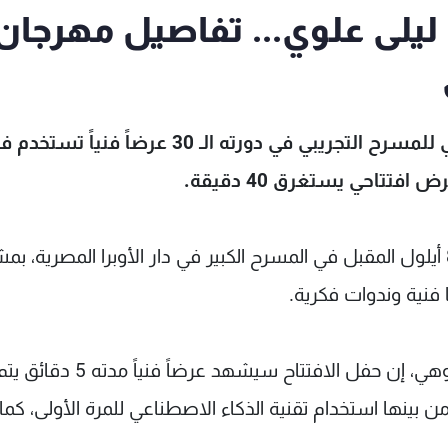
 ليلى علوي... تفاصيل مهرجان
يشهد الحفل الافتتاحي لمهرجان القاهرة الدولي للمسرح التجريبي في دورته الـ 30 عرضاً فنياً تس
تتاحي يستغرق 40 دقيقة.
ومن المقرر إقامة المهرجان في الفترة من 1 إلى 8 أيلول المقبل في المسرح الكبير في دار الأوبرا المصرية
وقال عضو اللجنة العليا للمهرجان، المخرج أحمد البوهي، إن حفل الافتتاح سيش
 بينها استخدام تقنية الذكاء الاصطناعي للمرة الأولى، كما