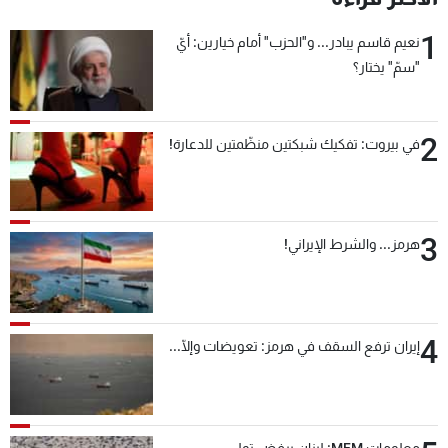
1
نعيم قاسم يبادر... و"الحزب" أمام خيارين: أيّ
"سمّ" يختار؟
2
في بيروت: تفكيك شبكتين منظّمتين للدعارة!
3
هرمز... والشرط الإيراني!
4
إيران ترفع السقف في هرمز: تعويضات وإلّا...
معلومات MFM: لبنان يرفض تولي