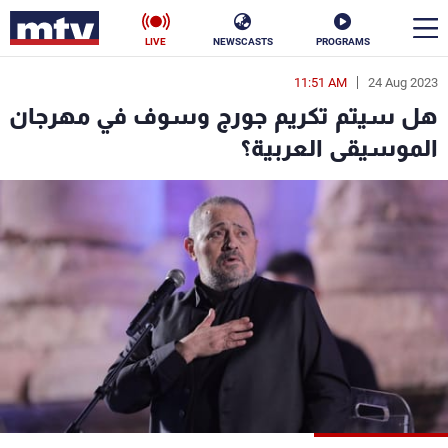
LIVE
NEWSCASTS
PROGRAMS
11:51 AM
24 Aug 2023
en
هل سيتم تكريم جورج وسوف في مهرجان
الأخبار
الموسيقى العربية؟
سياسة
ناس
إقتصاد
فن
منوعات
رياضة
كأس العالم
البرامج
جدول البرامج