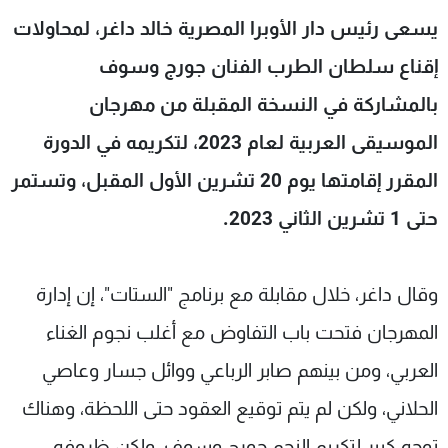
شاهد البرامج
يسعى رئيس دار الأوبرا المصرية خالد داغر، لمحاولات
الترددات
إقناع سلطان الطرب الفنان جورج وسوف
بالمشاركة في النسخة المقبلة من مهرجان
عن MTV
وظائف
الإنـتـاج
تواصل معنا
الموسيقى العربية لعام 2023، لتكريمه في الدورة
لاعلاناتكم
شروط الإسـتخدام
المقرر إقامتها يوم 20 تشرين الأول المقبل، وتستمر
سياسة الخصوصية
حتى 1 تشرين الثاني 2023.
وقال داغر، خلال مقابلة مع برنامج "الستات"، إن إدارة
المهرجان فتحت باب التفاوض مع أغلب نجوم الغناء
العربي، ومن بينهم صابر الرباعي ووائل جسار وعاصي
الحلاني، ولكن لم يتم توقيع العقود حتى اللحظة، وهناك
توجه كبير لتكريم النجم جورج وسوف، ولكن ظروفه